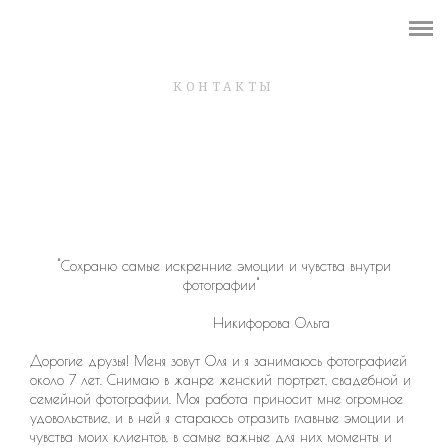
Shop
WEDDING
КОНТАКТЫ
BRIDES
GIRLS
PREGNANCY
"Сохраню самые
искренние эмоции и чувства внутри
LOVE STORY
фотографии"
FAMILY
Никифорова Ольга
Дорогие друзья! Меня зовут Оля и я занимаюсь фотографией
КОНТАКТЫ
около 7 лет. Снимаю в жанре женский портрет, свадебной и
семейной фотографии. Моя работа приносит мне огромное
удовольствие, и в ней я стараюсь отразить главные эмоции и
чувства моих клиентов, в самые важные для них моменты и